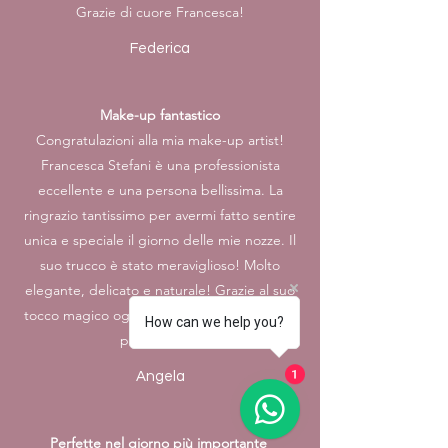
Grazie di cuore Francesca!
Federica
Make-up fantastico
Congratulazioni alla mia make-up artist!
Francesca Stefani è una professionista
eccellente e una persona bellissima. La
ringrazio tantissimo per avermi fatto sentire
unica e speciale il giorno delle mie nozze. Il
suo trucco è stato meraviglioso! Molto
elegante, delicato e naturale! Grazie al suo
tocco magico ogni sposa si sentirà una vera
How can we help you?
principessa!
Angela
1
Perfette nel giorno più importante