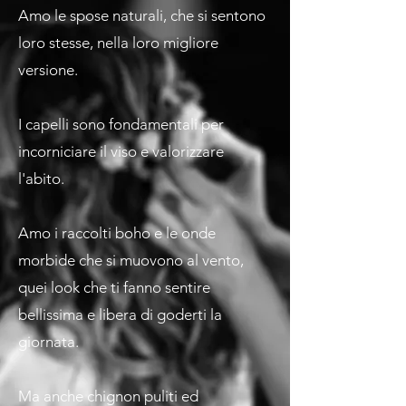
Amo le spose naturali, che si sentono
loro stesse, nella loro migliore
versione.
I capelli sono fondamentali per
incorniciare il viso e valorizzare
l'abito.
Amo i raccolti boho e le onde
morbide che si muovono al vento,
quei look che ti fanno sentire
bellissima e libera di goderti la
giornata.
Ma anche chignon puliti ed