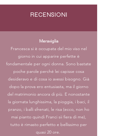
RECENSIONI
Meraviglia
Francesca si è occupata del mio viso nel
giorno in cui apparire perfette è
fondamentale per ogni donna. Sono bastate
poche parole perché lei capisse cosa
desideravo e di cosa io avessi bisogno. Già
dopo la prova ero entusiasta, ma il giorno
del matrimonio ancora di più. E nonostante
la giornata lunghissima, la pioggia, i baci, il
pranzo, i balli sfrenati, le risa (ecco, non ho
mai pianto quindi Franci sii fiera di me),
tutto è rimasto perfetto e bellissimo per
quasi 20 ore.