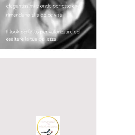
elegantissimi e onde perfette che
rimandano alla dolce vita.
Il look perfetto per valorizzare ed
esaltare la tua bellezza.